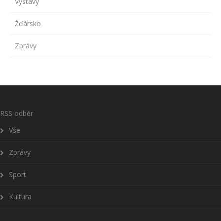
Výstavy
Žďársko
Zprávy
RSS odběr
Vše
Zprávy
Sport
Kultura