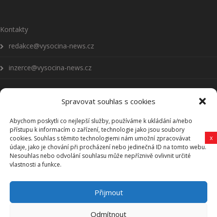
Kontakty
redakce@vysocina-news.cz
inzerce@vysocina-news.cz
Spravovat souhlas s cookies
Abychom poskytli co nejlepší služby, používáme k ukládání a/nebo
Přihlásit se k odběru novinek
přístupu k informacím o zařízení, technologie jako jsou soubory
x
cookies. Souhlas s těmito technologiemi nám umožní zpracovávat
Všeobecné podmínky
údaje, jako je chování při procházení nebo jedinečná ID na tomto webu.
Nesouhlas nebo odvolání souhlasu může nepříznivě ovlivnit určité
vlastnosti a funkce.
Vysočina-news.cz
Přijmout
Zpravodajství z Vysočiny
Odmítnout