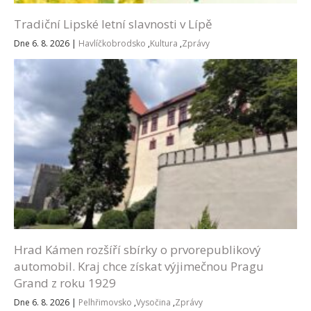
Tradiční Lipské letní slavnosti v Lípě
Dne 6. 8. 2026
|
Havlíčkobrodsko
,
Kultura
,
Zprávy
Hrad Kámen rozšíří sbírky o prvorepublikový
automobil. Kraj chce získat výjimečnou Pragu
Grand z roku 1929
Dne 6. 8. 2026
|
Pelhřimovsko
,
Vysočina
,
Zprávy