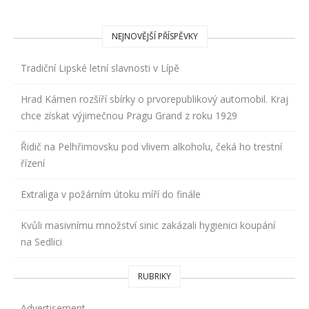
NEJNOVĚJŠÍ PŘÍSPĚVKY
Tradiční Lipské letní slavnosti v Lípě
Hrad Kámen rozšíří sbírky o prvorepublikový automobil. Kraj
chce získat výjimečnou Pragu Grand z roku 1929
Řidič na Pelhřimovsku pod vlivem alkoholu, čeká ho trestní
řízení
Extraliga v požárním útoku míří do finále
Kvůli masivnímu množství sinic zakázali hygienici koupání
na Sedlici
RUBRIKY
Advertisement