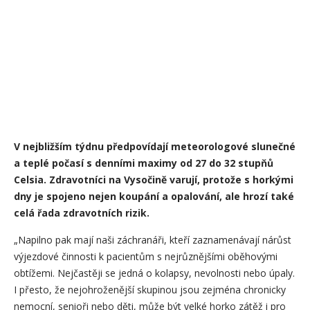
V nejbližším týdnu předpovídají meteorologové slunečné
a teplé počasí s denními maximy od 27 do 32 stupňů
Celsia. Zdravotníci na Vysočině varují, protože s horkými
dny je spojeno nejen koupání a opalování, ale hrozí také
celá řada zdravotních rizik.
„Napilno pak mají naši záchranáři, kteří zaznamenávají nárůst
výjezdové činnosti k pacientům s nejrůznějšími oběhovými
obtížemi. Nejčastěji se jedná o kolapsy, nevolnosti nebo úpaly.
I přesto, že nejohroženější skupinou jsou zejména chronicky
nemocní, senioři nebo děti, může být velké horko zátěž i pro