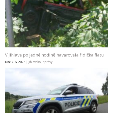
V Jihlava po jedné hodině havarovala řidička fiatu
Dne 7. 8. 2026
|
Jihlavsko
,
Zprávy