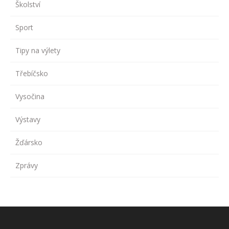
Školství
Sport
Tipy na výlety
Třebíčsko
Vysočina
Výstavy
Žďársko
Zprávy