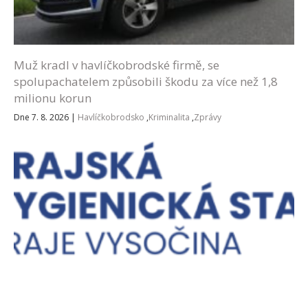
Muž kradl v havlíčkobrodské firmě, se
spolupachatelem způsobili škodu za více než 1,8
milionu korun
Dne 7. 8. 2026
|
Havlíčkobrodsko
,
Kriminalita
,
Zprávy