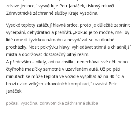
zdravé jedince,“ vysvětluje Petr Janáček, tiskový mluvčí
Zdravotnické záchranné služby Kraje Vysočina.
Vysoké teploty zatěžují hlavně srdce, proto je důležité zabránit
vyčerpání, dehydrataci a přehřátí. „Pokud je to možné, měli by
lidé omezit fyzickou námahu a nevydávat se na dlouhé
procházky. Nosit pokrývku hlavy, vyhledávat stinná a chladnější
místa a dodržovat dostatečný pitný režim.
A především – nikdy, ani na chvilku, nenechávat své děti nebo
čtyřnohé mazlíčky samotné v uzavřeném autě. Už po pěti
minutách se může teplota ve vozidle vyšplhat až na 40 °C a
hrozí riziko velkých zdravotních komplikací,“ uzavírá Petr
Janáček.
,
,
počasí
vysočina
zdravotnická záchranná služba