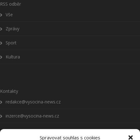
RSS odběr
Vše
Zprávy
Sport
Kultura
Kontakty
redakce@vysocina-news.cz
inzerce@vysocina-news.cz
Spravovat souhlas s cookies