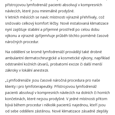
přístrojovou lymfodrenáž pacienti absolvují v kompresních
návlecích, které jsou minimálně prodyšné.
V letních měsících se navíc místnosti výrazně přehřívaly, což
snižovalo celkový komfort léčby. Nově instalovaná klimatizace
nyní zajišťuje stabilní a příjemné prostředí po celou dobu
výkonu a výrazně zpříjemňuje průběh těchto poměrně časově
náročných procedur.
Na oddělení se kromě lymfodrenáží provádějí také drobné
ambulantní dermatochirurgické a kosmetické výkony, například
odstranění kožních útvarů, probatorní excize či další menší
zákroky v lokální anestezii.
„Lymfodrenáže jsou časově náročná procedura pro naše
klienty i pro lymfoterapeutky. Přístrojovou lymfodrenáž
pacienti absolvují v kompresních návlecích na dolních či horních
končetinách, které nejsou prodyšné. V jedné místnosti přitom
bývá během procedur i několik pacientů najednou, kteří jsou
od sebe odděleni zástěnou. Nové klimatizace zásadně zlepšily