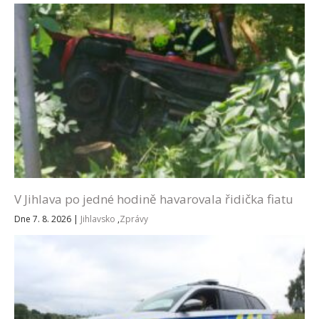
V Jihlava po jedné hodině havarovala řidička fiatu
Dne 7. 8. 2026
|
Jihlavsko
,
Zprávy