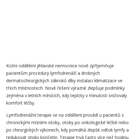
Kožní oddělení jihlavské nemocnice nově zpříjemňuje
pacientům procedury lymfodrenáží a drobných
dermatochirurgických zákroků díky instalaci klimatizace ve
třech místnostech. Nové řešení výrazně zlepšuje podmínky
zejména v letních měsících, kdy teploty v minulosti snižovaly
komfort léčby.
Lymfodrenážní terapie se na oddělení provádí u pacientů s
chronickými mízními otoky, otoky po onkologické léčbě nebo
po chirurgických výkonech, kdy pomáhá zlepšit odtok lymfy a
redukovat otoky končetin. Terapie trvá často více než hodinu,