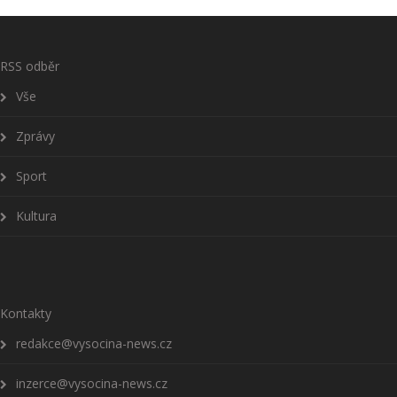
RSS odběr
Vše
Zprávy
Sport
Kultura
Kontakty
redakce@vysocina-news.cz
inzerce@vysocina-news.cz