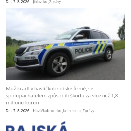
Dne 7. 8. 2026
|
Jihlavsko
,
Zprávy
Muž kradl v havlíčkobrodské firmě, se
spolupachatelem způsobili škodu za více než 1,8
milionu korun
Dne 7. 8. 2026
|
Havlíčkobrodsko
,
Kriminalita
,
Zprávy