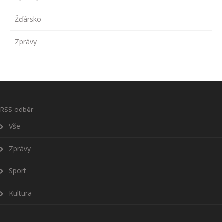
Žďársko
Zprávy
RSS odběr
Vše
Zprávy
Sport
Kultura