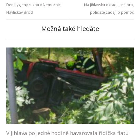
Den hygieny rukou v Nemocnici
Na Jihlavsku okradli seniora,
Havlíčkův Brod
policisté žádají o pomoc
Možná také hledáte
V Jihlava po jedné hodině havarovala řidička fiatu