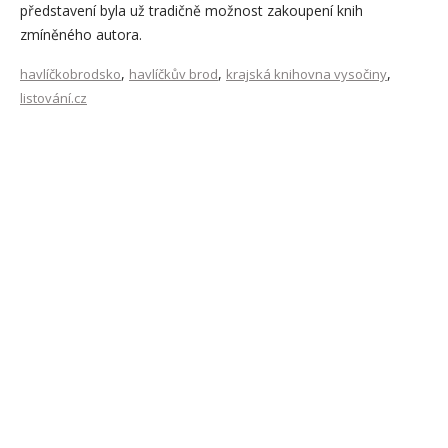
představení byla už tradičně možnost zakoupení knih
zmíněného autora.
,
,
,
havlíčkobrodsko
havlíčkův brod
krajská knihovna vysočiny
listování.cz