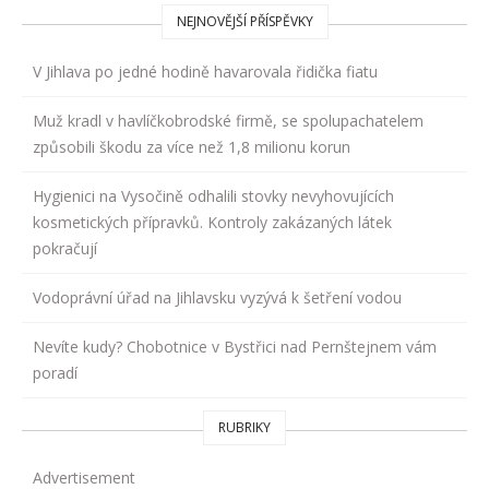
NEJNOVĚJŠÍ PŘÍSPĚVKY
V Jihlava po jedné hodině havarovala řidička fiatu
Muž kradl v havlíčkobrodské firmě, se spolupachatelem
způsobili škodu za více než 1,8 milionu korun
Hygienici na Vysočině odhalili stovky nevyhovujících
kosmetických přípravků. Kontroly zakázaných látek
pokračují
Vodoprávní úřad na Jihlavsku vyzývá k šetření vodou
Nevíte kudy? Chobotnice v Bystřici nad Pernštejnem vám
poradí
RUBRIKY
Advertisement