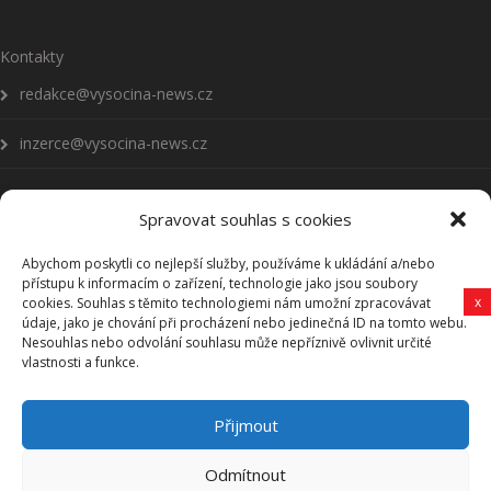
Kontakty
redakce@vysocina-news.cz
inzerce@vysocina-news.cz
Spravovat souhlas s cookies
Abychom poskytli co nejlepší služby, používáme k ukládání a/nebo
Přihlásit se k odběru novinek
přístupu k informacím o zařízení, technologie jako jsou soubory
x
cookies. Souhlas s těmito technologiemi nám umožní zpracovávat
údaje, jako je chování při procházení nebo jedinečná ID na tomto webu.
Všeobecné podmínky
Nesouhlas nebo odvolání souhlasu může nepříznivě ovlivnit určité
vlastnosti a funkce.
Vysočina-news.cz
Přijmout
Zpravodajství z Vysočiny
Odmítnout