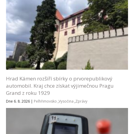
Hrad Kámen rozšíří sbírky o prvorepublikový
automobil. Kraj chce získat výjimečnou Pragu
Grand z roku 1929
Dne 6. 8. 2026
|
Pelhřimovsko
,
Vysočina
,
Zprávy