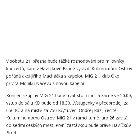
V sobotu 21. března bude těžké rozhodování pro milovníky
koncertů, kam v Havlíčkově Brodě vyrazit. Kulturní dům Ostrov
pořádá akci Jiřího Macháčka s kapelou MIG 21, klub Oko
přivítá Moniku Načevu s novou kapelou.
Koncert skupiny MIG 21 bude trvat sto minut a začne ve 20.00,
vstup do sálu KD bude od 18.30. „Vstupenky v předprodeji za
650 Kč a na místě za 750 Kč,“ uvedl Ondřej Rázl, ředitel
Kulturního domu Ostrov. MIG 21 v rámci turné Jaro 26 zavítá
do sedmi českých měst. První zastávkou bude právě Havlíčkův
Brod.