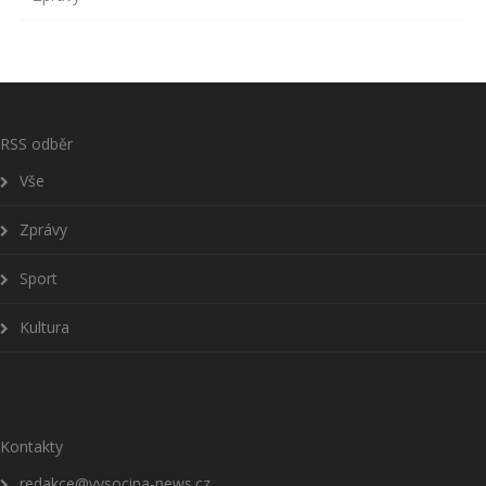
RSS odběr
Vše
Zprávy
Sport
Kultura
Kontakty
redakce@vysocina-news.cz