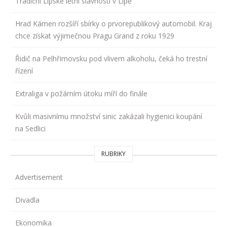
Tradiční Lipské letní slavnosti v Lípě
Hrad Kámen rozšíří sbírky o prvorepublikový automobil. Kraj
chce získat výjimečnou Pragu Grand z roku 1929
Řidič na Pelhřimovsku pod vlivem alkoholu, čeká ho trestní
řízení
Extraliga v požárním útoku míří do finále
Kvůli masivnímu množství sinic zakázali hygienici koupání
na Sedlici
RUBRIKY
Advertisement
Divadla
Ekonomika