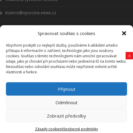
inzerce@vysocina-news.cz
Spravovat souhlas s cookies
Abychom poskytli co nejlepší služby, používáme k ukládání a/nebo
Přihlásit se k odběru novinek
přístupu k informacím o zařízení, technologie jako jsou soubory
x
cookies. Souhlas s těmito technologiemi nám umožní zpracovávat
Všeobecné podmínky
údaje, jako je chování při procházení nebo jedinečná ID na tomto webu.
Nesouhlas nebo odvolání souhlasu může nepříznivě ovlivnit určité
vlastnosti a funkce.
Vysočina-news.cz
Přijmout
Zpravodajství z Vysočiny
Odmítnout
Zobrazit předvolby
Vysočina-news.cz, Copyright © 2006-2025 Revy HB, s. r. o.
Zásady cookies
Všeobecné podmínky