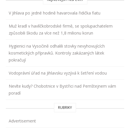
V Jihlava po jedné hodině havarovala řidička fiatu
Muž kradl v havlíčkobrodské firmě, se spolupachatelem
způsobili škodu za více než 1,8 milionu korun
Hygienici na Vysočině odhalili stovky nevyhovujících
kosmetických přípravků. Kontroly zakázaných látek
pokračují
Vodoprávní úřad na Jihlavsku vyzývá k šetření vodou
Nevíte kudy? Chobotnice v Bystřici nad Pernštejnem vám
poradí
RUBRIKY
Advertisement