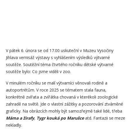
V pátek 6. února se od 17.00 uskuteční v Muzeu Vysočiny
Jihlava vernisáž výstavy s vyhlášením výsledků výtvarné
soutěže. Soutěžní téma čtvrtého ročníku dětské výtvarné
soutěže bylo: Co jsme viděli v zoo.
V minulém ročníku se malí výtvarníci věnovali rodině a
autoportrétům. V roce 2025 se tématem stala fauna,
konkrétně zvířata a zvířátka chovaná v kterékoli zoologické
zahradě na světě. Jde o vlastní zážitky a pozorování ztvárněné
graficky. Na obrázcích mohly být samozřejmě také lidé, třeba
Máma a žirafy
,
Tygr kouká po Marušce
atd. Fantazii se meze
nekladly.