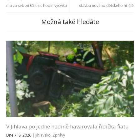
má za sebou 65 tisíc hodin výcviku
stavba nového dětského hřiště
Možná také hledáte
V Jihlava po jedné hodině havarovala řidička fiatu
Dne 7. 8. 2026
|
Jihlavsko
,
Zprávy