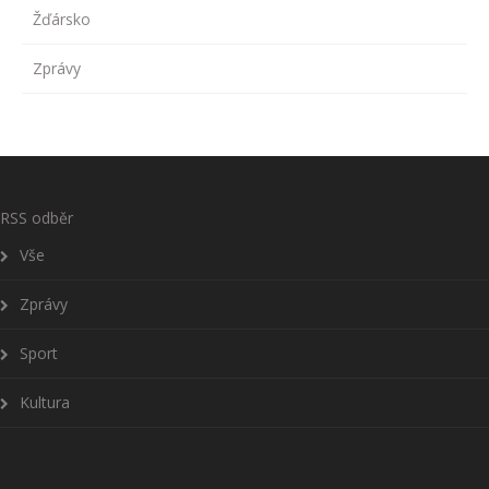
Žďársko
Zprávy
RSS odběr
Vše
Zprávy
Sport
Kultura