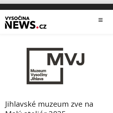
Jihlavské muzeum zve na