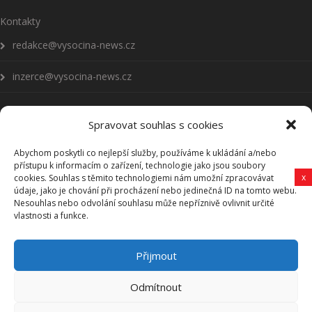
Kontakty
redakce@vysocina-news.cz
inzerce@vysocina-news.cz
Spravovat souhlas s cookies
Abychom poskytli co nejlepší služby, používáme k ukládání a/nebo
Přihlásit se k odběru novinek
přístupu k informacím o zařízení, technologie jako jsou soubory
x
cookies. Souhlas s těmito technologiemi nám umožní zpracovávat
Všeobecné podmínky
údaje, jako je chování při procházení nebo jedinečná ID na tomto webu.
Nesouhlas nebo odvolání souhlasu může nepříznivě ovlivnit určité
vlastnosti a funkce.
Vysočina-news.cz
Přijmout
Zpravodajství z Vysočiny
Odmítnout