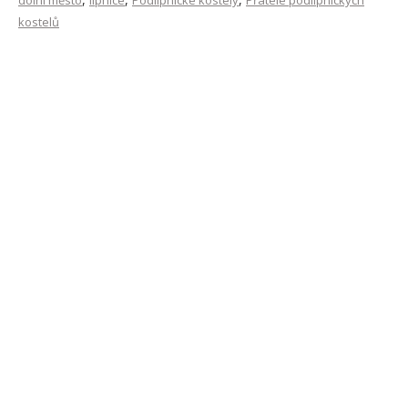
dolní město
lipnice
Podlipnické kostely
Přátelé podlipnických
kostelů