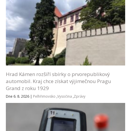
Hrad Kámen rozšíří sbírky o prvorepublikový
automobil. Kraj chce získat výjimečnou Pragu
Grand z roku 1929
Dne 6. 8. 2026
|
Pelhřimovsko
,
Vysočina
,
Zprávy