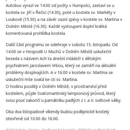
Autobus vyrazí ve 14.00 od pošty v Humpolci, zastaví se u
kostela sv. Jiří v Řečici (14.30), poté u kostela sv. Markéty v
Loukově (15.30) a na závěr zazní zpěvy v kostele sv. Martina v
Dolním Městě (16.30). Každé vystoupení doplní krátká
komentovaná prohlídka kostela.
Další část programu se odehraje v sobotu 15. listopadu. Od
14.00 se v Hospodě U Muchů v Dolním Městě uskuteční
beseda s názvem Ach ta dnešní mládež! s dětským
psychiatrem Jaroslavem Vrbou, který se zaměří na aktuální
problémy dospívajících. A v 16.00 v kostele sv. Martina se
uskuteční mše svatá ke cti sv. Martina.
O hodinu později v Dolním Městě, v prostranství před
kostelem, půjde Svatomartinský lampionový průvod, který
svou pouť zakončí u památníku padlých z I. a II. světové války.
Oba dva listopadové víkendy budou podlipnické kostely
otevřené od 10.00 do 16.00.
,
,
,