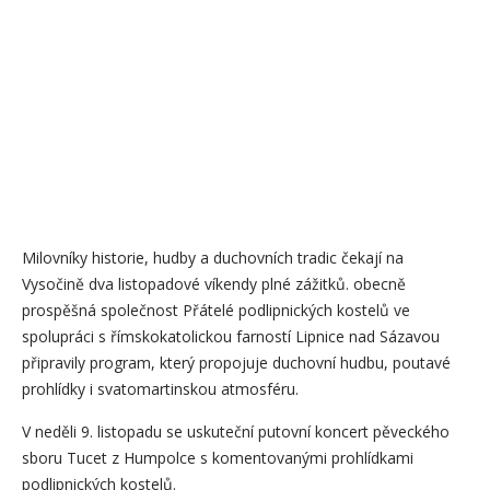
Milovníky historie, hudby a duchovních tradic čekají na
Vysočině dva listopadové víkendy plné zážitků. obecně
prospěšná společnost Přátelé podlipnických kostelů ve
spolupráci s římskokatolickou farností Lipnice nad Sázavou
připravily program, který propojuje duchovní hudbu, poutavé
prohlídky i svatomartinskou atmosféru.
V neděli 9. listopadu se uskuteční putovní koncert pěveckého
sboru Tucet z Humpolce s komentovanými prohlídkami
podlipnických kostelů.