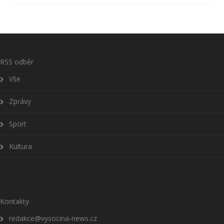
RSS odběr
Vše
Zprávy
Sport
Kultura
Kontakty
redakce@vysocina-news.cz