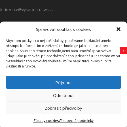
inzerce@vysocina-news.cz
Spravovat souhlas s cookies
Abychom poskytli co nejlepší služby, používáme k ukládání a/nebo
Přihlásit se k odběru novinek
přístupu k informacím o zařízení, technologie jako jsou soubory
x
cookies. Souhlas s těmito technologiemi nám umožní zpracovávat
Všeobecné podmínky
údaje, jako je chování při procházení nebo jedinečná ID na tomto webu.
Nesouhlas nebo odvolání souhlasu může nepříznivě ovlivnit určité
vlastnosti a funkce.
Vysočina-news.cz
Přijmout
Zpravodajství z Vysočiny
Odmítnout
Zobrazit předvolby
Vysočina-news.cz, Copyright © 2006-2025 Revy HB, s. r. o.
Zásady cookies
Všeobecné podmínky