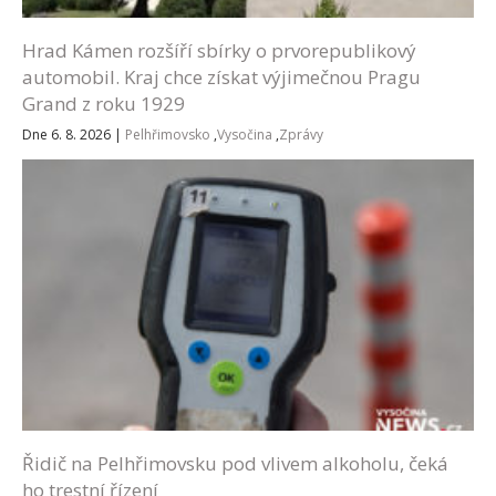
Hrad Kámen rozšíří sbírky o prvorepublikový
automobil. Kraj chce získat výjimečnou Pragu
Grand z roku 1929
Dne 6. 8. 2026
|
Pelhřimovsko
,
Vysočina
,
Zprávy
Řidič na Pelhřimovsku pod vlivem alkoholu, čeká
ho trestní řízení