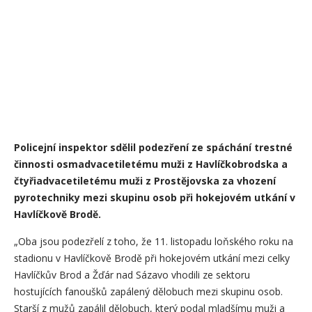
Policejní inspektor sdělil podezření ze spáchání trestné
činnosti osmadvacetiletému muži z Havlíčkobrodska a
čtyřiadvacetiletému muži z Prostějovska za vhození
pyrotechniky mezi skupinu osob při hokejovém utkání v
Havlíčkově Brodě.
„Oba jsou podezřelí z toho, že 11. listopadu loňského roku na
stadionu v Havlíčkově Brodě při hokejovém utkání mezi celky
Havlíčkův Brod a Žďár nad Sázavo vhodili ze sektoru
hostujících fanoušků zapálený dělobuch mezi skupinu osob.
Starší z mužů zapálil dělobuch, který podal mladšímu muži a