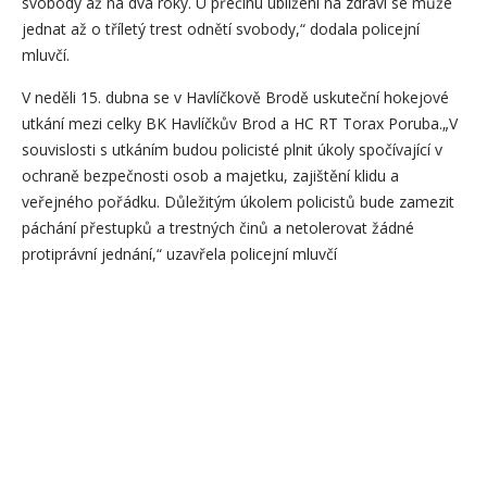
svobody až na dva roky. U přečinu ublížení na zdraví se může
jednat až o tříletý trest odnětí svobody,“ dodala policejní
mluvčí.
V neděli 15. dubna se v Havlíčkově Brodě uskuteční hokejové
utkání mezi celky BK Havlíčkův Brod a HC RT Torax Poruba.„V
souvislosti s utkáním budou policisté plnit úkoly spočívající v
ochraně bezpečnosti osob a majetku, zajištění klidu a
veřejného pořádku. Důležitým úkolem policistů bude zamezit
páchání přestupků a trestných činů a netolerovat žádné
protiprávní jednání,“ uzavřela policejní mluvčí