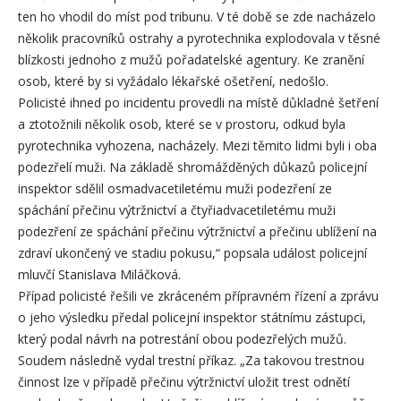
ten ho vhodil do míst pod tribunu. V té době se zde nacházelo
několik pracovníků ostrahy a pyrotechnika explodovala v těsné
blízkosti jednoho z mužů pořadatelské agentury. Ke zranění
osob, které by si vyžádalo lékařské ošetření, nedošlo.
Policisté ihned po incidentu provedli na místě důkladné šetření
a ztotožnili několik osob, které se v prostoru, odkud byla
pyrotechnika vyhozena, nacházely. Mezi těmito lidmi byli i oba
podezřelí muži. Na základě shromážděných důkazů policejní
inspektor sdělil osmadvacetiletému muži podezření ze
spáchání přečinu výtržnictví a čtyřiadvacetiletému muži
podezření ze spáchání přečinu výtržnictví a přečinu ublížení na
zdraví ukončený ve stadiu pokusu,“ popsala událost policejní
mluvčí Stanislava Miláčková.
Případ policisté řešili ve zkráceném přípravném řízení a zprávu
o jeho výsledku předal policejní inspektor státnímu zástupci,
který podal návrh na potrestání obou podezřelých mužů.
Soudem následně vydal trestní příkaz. „Za takovou trestnou
činnost lze v případě přečinu výtržnictví uložit trest odnětí