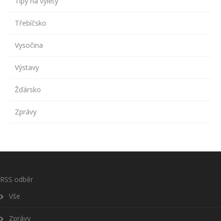
Tipy na výlety
Třebíčsko
Vysočina
Výstavy
Žďársko
Zprávy
RSS odběr
Vše
Zprávy