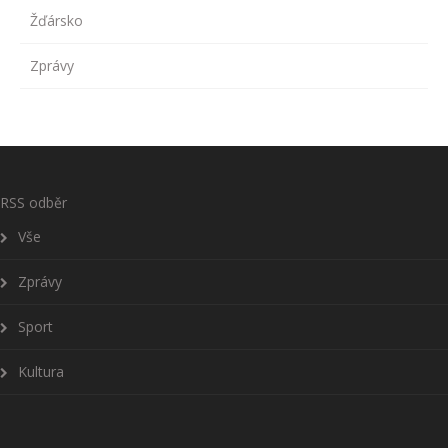
Žďársko
Zprávy
RSS odběr
Vše
Zprávy
Sport
Kultura