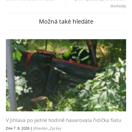
docházky
Možná také hledáte
V Jihlava po jedné hodině havarovala řidička fiatu
Dne 7. 8. 2026
|
Jihlavsko
,
Zprávy