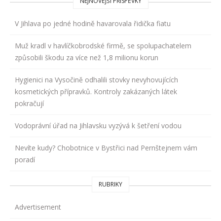
NEJNOVĚJŠÍ PŘÍSPĚVKY
V Jihlava po jedné hodině havarovala řidička fiatu
Muž kradl v havlíčkobrodské firmě, se spolupachatelem
způsobili škodu za více než 1,8 milionu korun
Hygienici na Vysočině odhalili stovky nevyhovujících
kosmetických přípravků. Kontroly zakázaných látek
pokračují
Vodoprávní úřad na Jihlavsku vyzývá k šetření vodou
Nevíte kudy? Chobotnice v Bystřici nad Pernštejnem vám
poradí
RUBRIKY
Advertisement