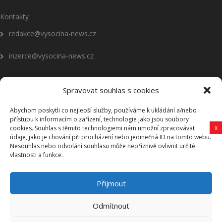
Kontakty
redakce@vysocina-news.cz
inzerce@vysocina-news.cz
Spravovat souhlas s cookies
Abychom poskytli co nejlepší služby, používáme k ukládání a/nebo
Přihlásit se k odběru novinek
přístupu k informacím o zařízení, technologie jako jsou soubory
x
cookies. Souhlas s těmito technologiemi nám umožní zpracovávat
Všeobecné podmínky
údaje, jako je chování při procházení nebo jedinečná ID na tomto webu.
Nesouhlas nebo odvolání souhlasu může nepříznivě ovlivnit určité
vlastnosti a funkce.
Vysočina-news.cz
Přijmout
Zpravodajství z Vysočiny
Odmítnout