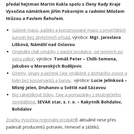
předal hejtman Martin Kukla spolu s členy Rady Kraje
Vysočina námětkem Jiřím Pokorným a radními Milošem
Hrůzou a Pavlem Řehořem.
Sušené maso, paštiky a konzervované maso z prvotřídních
surovin bez zbytečných přísad
, výrobce:
Mgr. Jaroslava
Lišková, Náměšť nad Oslavou
Originální chilli omáčky z vlastní produkce, od jemných po
extra pálivé
, výrobce:
Tomáš Peter – Chilli-Semena,
Jakubov u Moravských Budějovic
Džemy, sirupy a pečené čaje vyráběné z domácího ovoce a
bylin bez konzervantů a barviv
, výrobce:
Lucie Jelínková –
Mlsný jelen, Druhanov u Světlé nad Sázavou
Bio rakytníkové šťávy, čaje a pomazánky z ekologického
zemědělství
,
SEVAK star, s. r. o. – Rakytník Bohdalov,
Bohdalov
Značku Vysočina regionální produkt®
aktuálně nese přes
padesát producentů potravin, řemesel a zážitků.