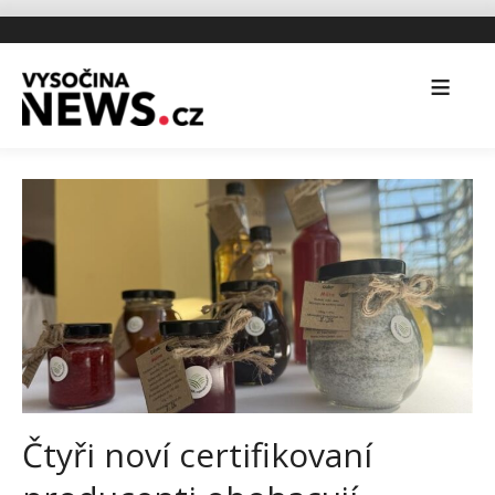
Čtyři noví certifikovaní