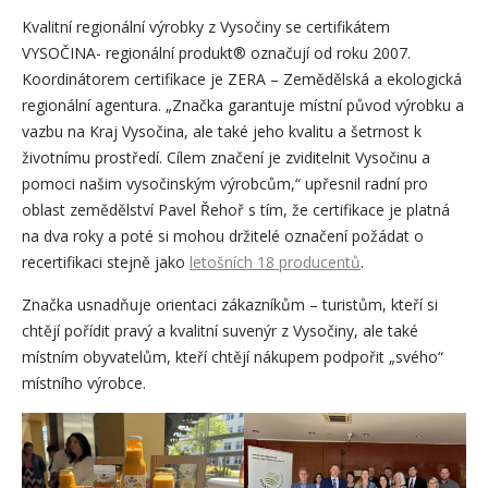
Kvalitní regionální výrobky z Vysočiny se certifikátem
VYSOČINA- regionální produkt® označují od roku 2007.
Koordinátorem certifikace je ZERA – Zemědělská a ekologická
regionální agentura. „Značka garantuje místní původ výrobku a
vazbu na Kraj Vysočina, ale také jeho kvalitu a šetrnost k
životnímu prostředí. Cílem značení je zviditelnit Vysočinu a
pomoci našim vysočinským výrobcům,“ upřesnil radní pro
oblast zemědělství Pavel Řehoř s tím, že certifikace je platná
na dva roky a poté si mohou držitelé označení požádat o
recertifikaci stejně jako
letošních 18 producentů
.
Značka usnadňuje orientaci zákazníkům – turistům, kteří si
chtějí pořídit pravý a kvalitní suvenýr z Vysočiny, ale také
místním obyvatelům, kteří chtějí nákupem podpořit „svého“
místního výrobce.