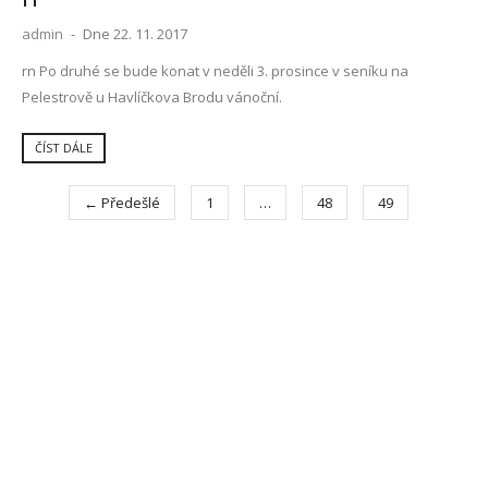
admin
-
Dne 22. 11. 2017
rn Po druhé se bude konat v neděli 3. prosince v seníku na
Pelestrově u Havlíčkova Brodu vánoční.
ČÍST DÁLE
← Předešlé
1
…
48
49