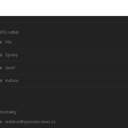
RSS odběr
Vše
Zprávy
Sport
Kultura
Kontakty
redakce@vysocina-news.cz