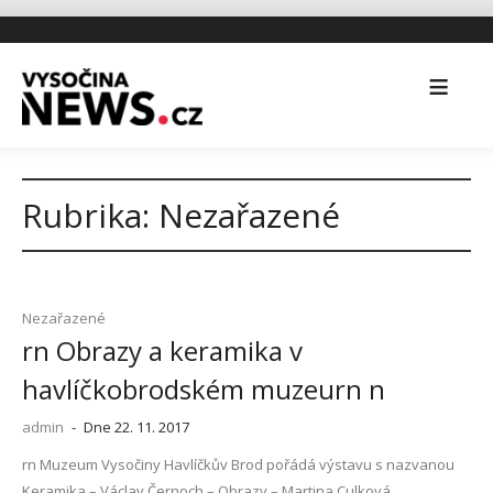
Rubrika:
Nezařazené
Nezařazené
rn Obrazy a keramika v
havlíčkobrodském muzeurn n
admin
-
Dne 22. 11. 2017
rn Muzeum Vysočiny Havlíčkův Brod pořádá výstavu s nazvanou
Keramika – Václav Černoch – Obrazy – Martina Culková..