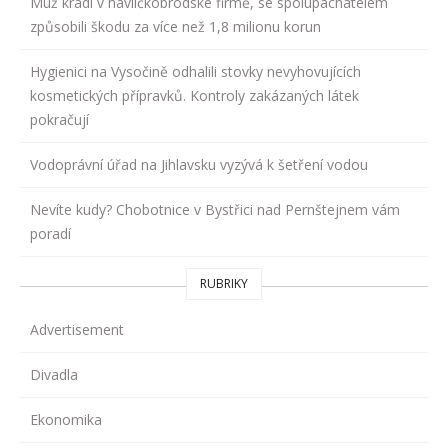
Muž kradl v havlíčkobrodské firmě, se spolupachatelem
způsobili škodu za více než 1,8 milionu korun
Hygienici na Vysočině odhalili stovky nevyhovujících
kosmetických přípravků. Kontroly zakázaných látek
pokračují
Vodoprávní úřad na Jihlavsku vyzývá k šetření vodou
Nevíte kudy? Chobotnice v Bystřici nad Pernštejnem vám
poradí
RUBRIKY
Advertisement
Divadla
Ekonomika