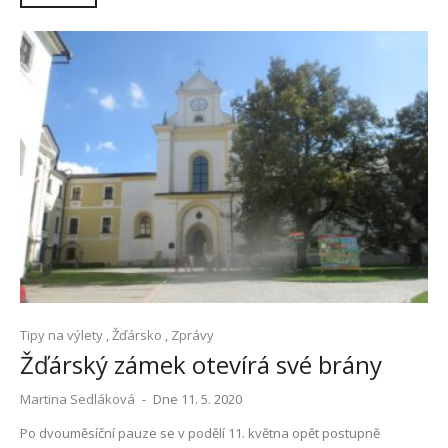
Tipy na výlety
,
Žďársko
,
Zprávy
Žďárský zámek otevírá své brány
Martina Sedláková
-
Dne 11. 5. 2020
Po dvouměsíční pauze se v podělí 11. května opět postupně