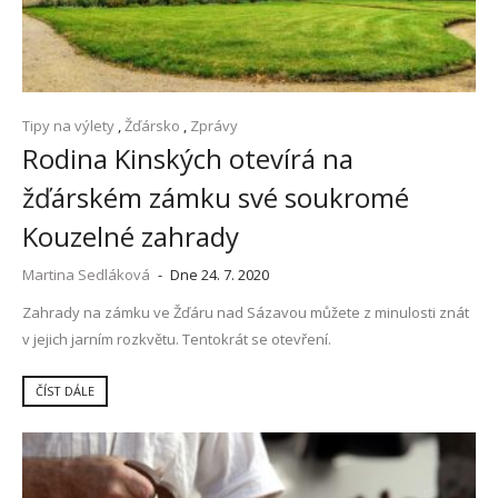
Tipy na výlety
,
Žďársko
,
Zprávy
Rodina Kinských otevírá na
žďárském zámku své soukromé
Kouzelné zahrady
Martina Sedláková
-
Dne 24. 7. 2020
Zahrady na zámku ve Žďáru nad Sázavou můžete z minulosti znát
v jejich jarním rozkvětu. Tentokrát se otevření.
ČÍST DÁLE