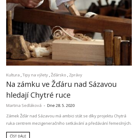
Kultura
,
Tipy na výlety
,
Žďársko
,
Zprávy
Na zámku ve Žďáru nad Sázavou
hledají Chytré ruce
Martina Sedláková
-
Dne 28. 5. 2020
Zámek Žďár nad Sázavou má ambici stát se díky projektu Chytrá
ruka centrem mezigeneračního setkávání a předávání řemeslných.
ČÍST DÁLE