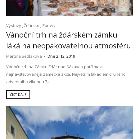
Výstavy
,
Žďársko
,
Zprávy
Vánoční trh na žďárském zámku
láká na neopakovatelnou atmosféru
Martina Sedláková
-
Dne 2. 12. 2019
Vánoční trh na Zámku Žďár nad Sázavou patří mezi
nejnavštěvovanější zámecké akce. Největším lákadlem druhého
adventního víkendu 7..
ČÍST DÁLE