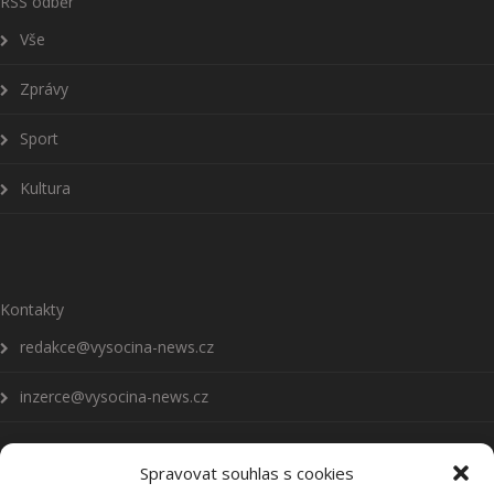
RSS odběr
Vše
Zprávy
Sport
Kultura
Kontakty
redakce@vysocina-news.cz
inzerce@vysocina-news.cz
Spravovat souhlas s cookies