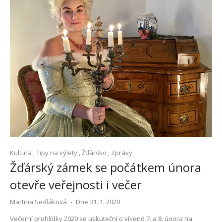
Kultura
,
Tipy na výlety
,
Žďársko
,
Zprávy
Žďárský zámek se počátkem února
otevře veřejnosti i večer
Martina Sedláková
-
Dne 31. 1. 2020
Večerní prohlídky 2020 se uskuteční o víkend 7. a 8. února na