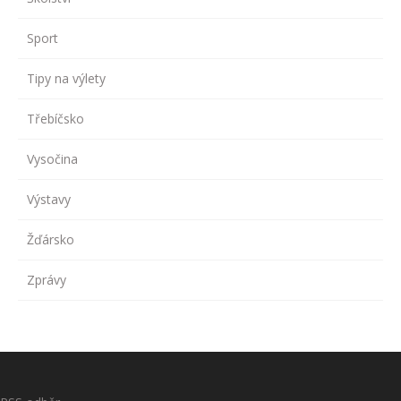
Sport
Tipy na výlety
Třebíčsko
Vysočina
Výstavy
Žďársko
Zprávy