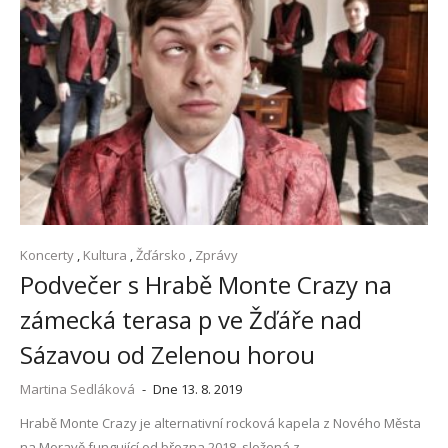
Koncerty
,
Kultura
,
Žďársko
,
Zprávy
Podvečer s Hrabě Monte Crazy na
zámecká terasa p ve Žďáře nad
Sázavou od Zelenou horou
Martina Sedláková
-
Dne 13. 8. 2019
Hrabě Monte Crazy je alternativní rocková kapela z Nového Města
na Moravě fungující od března 2018, složená z.