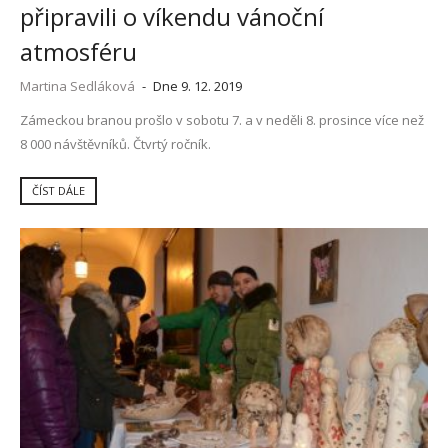
připravili o víkendu vánoční
atmosféru
Martina Sedláková
-
Dne 9. 12. 2019
Zámeckou branou prošlo v sobotu 7. a v neděli 8. prosince více než
8 000 návštěvníků. Čtvrtý ročník.
ČÍST DÁLE