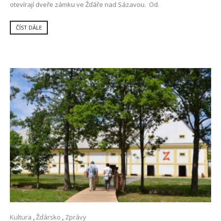
otevírají dveře zámku ve Žďáře nad Sázavou. Od.
ČÍST DÁLE
Kultura
,
Žďársko
,
Zprávy