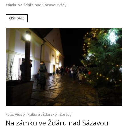
zámku ve Žďáře nad Sázavou vždy.
ČÍST DÁLE
Foto, Video
,
Kultura
,
Žďársko
,
Zprávy
Na zámku ve Žďáru nad Sázavou