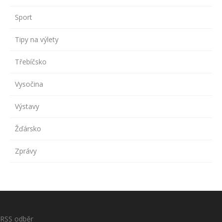
Sport
Tipy na výlety
Třebíčsko
Vysočina
Výstavy
Žďársko
Zprávy
RSS odběr