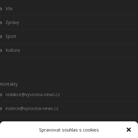
Vše
Zprávy
Sport
Kultura
Kontakty
redakce@vysocina-news.cz
inzerce@vysocina-news.cz
Spravovat souhlas s cookies