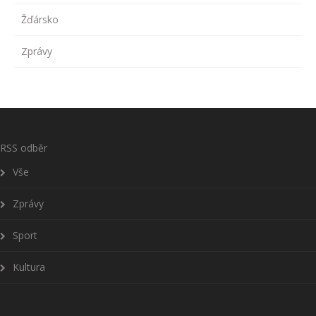
Žďársko
Zprávy
RSS odběr
Vše
Zprávy
Sport
Kultura