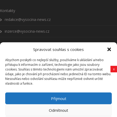
Kontakty
redakce@vysocina-news.cz
inzerce@vysocina-news.cz
Spravovat souhlas s cookies
Abychom poskytli co nejlepší služby, používáme k ukládání a/nebo
Přihlásit se k odběru novinek
přístupu k informacím o zařízení, technologie jako jsou soubory
x
cookies. Souhlas s těmito technologiemi nám umožní zpracovávat
Všeobecné podmínky
údaje, jako je chování při procházení nebo jedinečná ID na tomto webu.
Nesouhlas nebo odvolání souhlasu může nepříznivě ovlivnit určité
vlastnosti a funkce.
Vysočina-news.cz
Přijmout
Zpravodajství z Vysočiny
Odmítnout