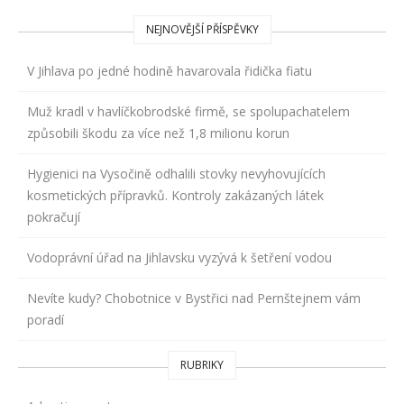
NEJNOVĚJŠÍ PŘÍSPĚVKY
V Jihlava po jedné hodině havarovala řidička fiatu
Muž kradl v havlíčkobrodské firmě, se spolupachatelem
způsobili škodu za více než 1,8 milionu korun
Hygienici na Vysočině odhalili stovky nevyhovujících
kosmetických přípravků. Kontroly zakázaných látek
pokračují
Vodoprávní úřad na Jihlavsku vyzývá k šetření vodou
Nevíte kudy? Chobotnice v Bystřici nad Pernštejnem vám
poradí
RUBRIKY