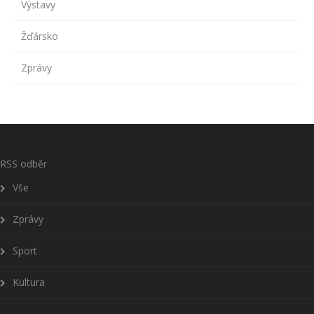
Výstavy
Žďársko
Zprávy
RSS odběr
Vše
Zprávy
Sport
Kultura