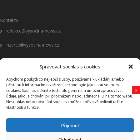
Kontakty
redakce@vysocina-news.cz
inzerce@vysocina-news.cz
Spravovat souhlas s cookies
Abychom poskytli co nejlepší služby, používáme k ukládání a/nebo
Přihlásit se k odběru novinek
přístupu k informacím o zařízení, technologie jako jsou soubory
x
cookies. Souhlas s těmito technologiemi nám umožní zpracovávat
Všeobecné podmínky
údaje, jako je chování při procházení nebo jedinečná ID na tomto webu.
Nesouhlas nebo odvolání souhlasu může nepříznivě ovlivnit určité
vlastnosti a funkce.
Vysočina-news.cz
Přijmout
Zpravodajství z Vysočiny
Odmítnout