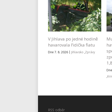
V Jihlava po jedné hodině
Mu
havarovala řidička fiatu
ha
sp
|
Dne 7. 8. 2026
Jihlavsko
,
Zprávy
zp
1,
Dne
,
Kri
RSS odběr