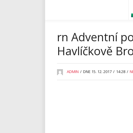
rn Adventní po
Havlíčkově Br
ADMIN
/
DNE 15. 12. 2017
/
14:28
/
N