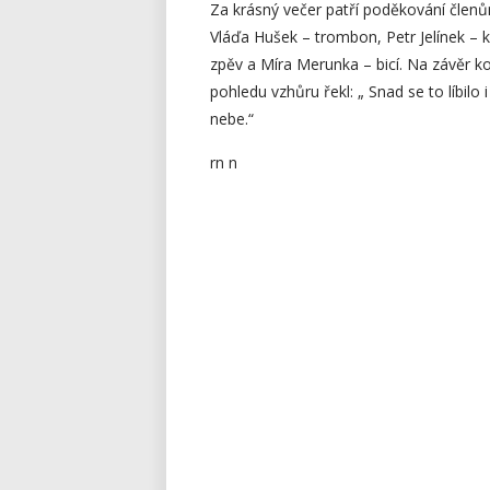
Za krásný večer patří poděkování členů
Vláďa Hušek – trombon, Petr Jelínek – k
zpěv a Míra Merunka – bicí. Na závěr k
pohledu vzhůru řekl: „ Snad se to líbilo
nebe.“
rn n