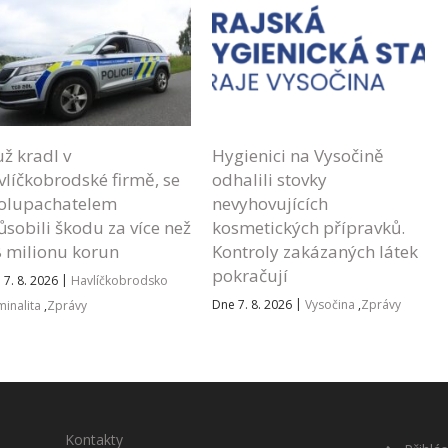
ž kradl v
Hygienici na Vysočině
vlíčkobrodské firmě, se
odhalili stovky
olupachatelem
nevyhovujících
ůsobili škodu za více než
kosmetických přípravků.
8 milionu korun
Kontroly zakázaných látek
pokračují
|
 7. 8. 2026
Havlíčkobrodsko
|
Dne 7. 8. 2026
Vysočina
,
Zprávy
minalita
,
Zprávy
Kontakty