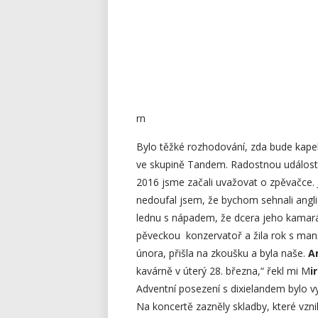
rn
Bylo těžké rozhodování, zda bude kapela
ve skupině Tandem. Radostnou událostí
2016 jsme začali uvažovat o zpěvačce. J
nedoufal jsem, že bychom sehnali anglic
lednu s nápadem, že dcera jeho kama
pěveckou konzervatoř a žila rok s manž
února, přišla na zkoušku a byla naše.
A
kavárně v úterý 28. března,“ řekl mi M
i
Adventní posezení s dixielandem bylo v
Na koncertě zazněly skladby, které vznik