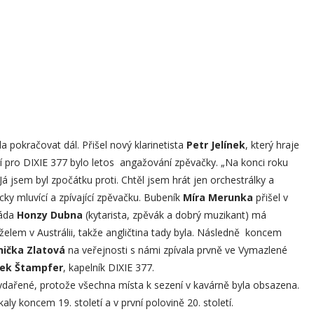
 pokračovat dál. Přišel nový klarinetista
Petr Jelínek
, který hraje
 pro DIXIE 377 bylo letos angažování zpěvačky. „Na konci roku
á jsem byl zpočátku proti. Chtěl jsem hrát jen orchestrálky a
ky mluvící a zpívající zpěvačku. Bubeník
Míra Merunka
přišel v
ráda
Honzy Dubna
(kytarista, zpěvák a dobrý muzikant) má
elem v Austrálii, takže angličtina tady byla. Následně koncem
nička Zlatová
na veřejnosti s námi zpívala prvně ve Vymazlené
rek Štampfer
, kapelník DIXIE 377.
ydařené, protože všechna místa k sezení v kavárně byla obsazena.
aly koncem 19. století a v první polovině 20. století.