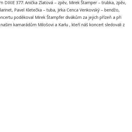
m DIXIE 377: Anička Zlatová – zpěv, Mirek Štamper – trubka, zpěv,
larinet, Pavel Kletečka – tuba, Jirka Cenca Venkovský – bendžo,
oncertu poděkoval Mirek Štampfer divákům za jejich přízeň a při
 i našim kamarádům Milošovi a Karlu , kteří náš koncert sledovali z