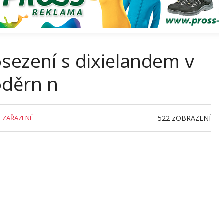
sezení s dixielandem v
oděrn n
EZAŘAZENÉ
522
ZOBRAZENÍ