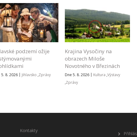
hlavské podzemí ožije
Krajina Vysočiny na
stýmovanými
obrazech Miloše
ohlídkami
Novotného v Březinách
|
|
 5. 8. 2026
Jihlavsko
,
Zprávy
Dne 5. 8. 2026
Kultura
,
Výstavy
,
Zprávy
Kontakty
Přihlá