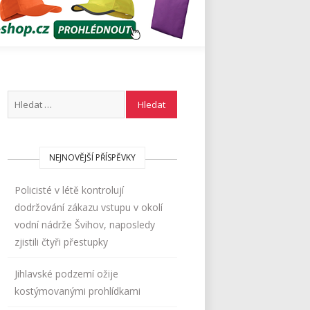
NEJNOVĚJŠÍ PŘÍSPĚVKY
Policisté v létě kontrolují
dodržování zákazu vstupu v okolí
vodní nádrže Švihov, naposledy
zjistili čtyři přestupky
Jihlavské podzemí ožije
kostýmovanými prohlídkami