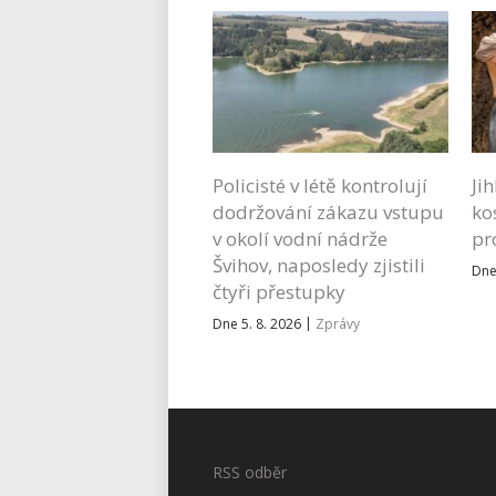
Policisté v létě kontrolují
Ji
dodržování zákazu vstupu
ko
v okolí vodní nádrže
pr
Švihov, naposledy zjistili
Dne
čtyři přestupky
|
Dne 5. 8. 2026
Zprávy
RSS odběr