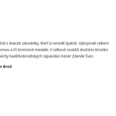
il s dvaceti závodníky, kteří si nevedli špatně. Vybojovali celkem
říbrnou a tři bronzové medaile. V celkové soutěži družstev broďáci
 úspěchy havlíčkobrodšských zápasníků trenér Zdeněk Švec.
ův Brod