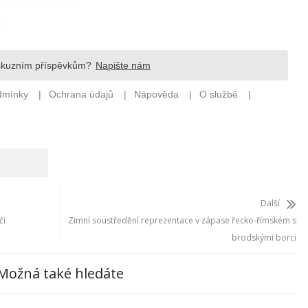
Další
či
Zimní soustředění reprezentace v zápase řecko-římském s
brodskými borci
Možná také hledáte