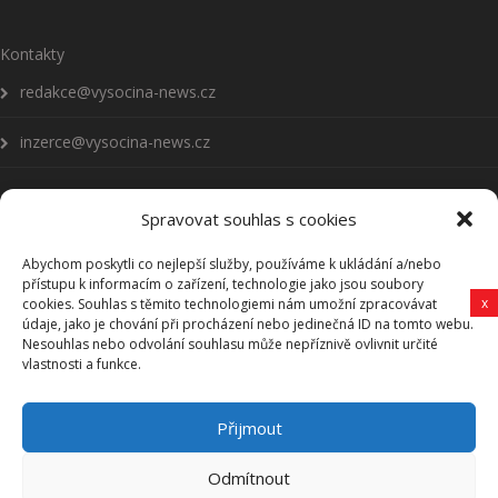
Kontakty
redakce@vysocina-news.cz
inzerce@vysocina-news.cz
Spravovat souhlas s cookies
Abychom poskytli co nejlepší služby, používáme k ukládání a/nebo
Přihlásit se k odběru novinek
přístupu k informacím o zařízení, technologie jako jsou soubory
x
cookies. Souhlas s těmito technologiemi nám umožní zpracovávat
Všeobecné podmínky
údaje, jako je chování při procházení nebo jedinečná ID na tomto webu.
Nesouhlas nebo odvolání souhlasu může nepříznivě ovlivnit určité
vlastnosti a funkce.
Vysočina-news.cz
Přijmout
Zpravodajství z Vysočiny
Odmítnout