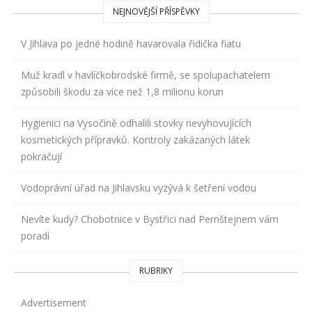
NEJNOVĚJŠÍ PŘÍSPĚVKY
V Jihlava po jedné hodině havarovala řidička fiatu
Muž kradl v havlíčkobrodské firmě, se spolupachatelem
způsobili škodu za více než 1,8 milionu korun
Hygienici na Vysočině odhalili stovky nevyhovujících
kosmetických přípravků. Kontroly zakázaných látek
pokračují
Vodoprávní úřad na Jihlavsku vyzývá k šetření vodou
Nevíte kudy? Chobotnice v Bystřici nad Pernštejnem vám
poradí
RUBRIKY
Advertisement