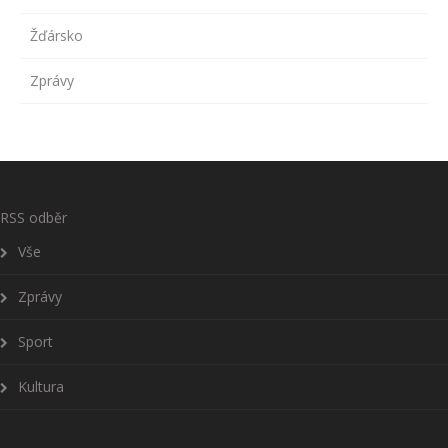
Žďársko
Zprávy
RSS odběr
Vše
Zprávy
Sport
Kultura